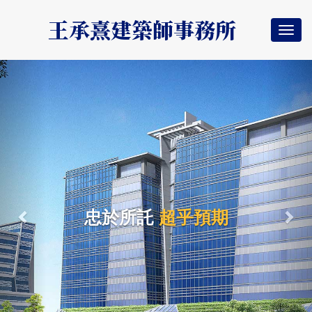
王承熹建築師事務所
Togg
navi
Previous
Nex
忠於所託
超乎預期