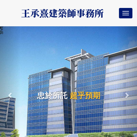
王承熹建築師事務所
Togg
navi
Previous
Nex
忠於所託
超乎預期