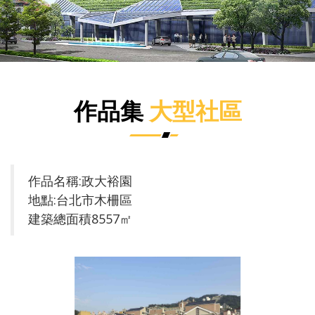
作品集
大型社區
作品名稱:政大裕園
地點:台北市木柵區
建築總面積8557㎡