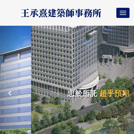
王承熹建築師事務所
Togg
navi
Previous
Nex
忠於所託
超乎預期